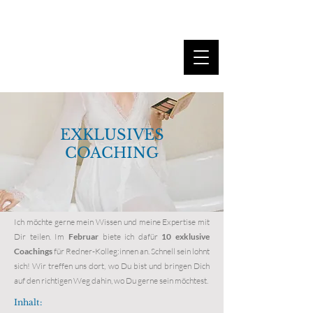
MARINA DANNER
EXKLUSIVES
COACHING
Foto: Katarina Fedora
Ich möchte gerne mein Wissen und meine Expertise mit
Dir teilen. Im
Februar
biete ich dafür
10 exklusive
Coachings
für Redner-Kolleg:innen an. Schnell sein lohnt
sich! Wir treffen uns dort, wo Du bist und bringen Dich
auf den richtigen Weg dahin, wo Du gerne sein möchtest.
Inhalt: