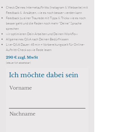
Check Deines Internetauftritts (Instagram & Webseite) mit
Feedback & Ansätzen, wie es noch besser werden kann
Feedback zu einer Traurede mit Tipps & Tricks wie es noch
besser geht und die Reden noch mehr "Deine" Sprache
sprechen
wir optimieren Dein Arbeiten und Deinen
Workflow
Allgemeines Q&A nach Deinen Bedürfnissen
Live-Q&A Dauer: 45 min + Vorbereitungszeit für Online-
Auftritt-Check sowie Rede lesen
290 € zzgl. MwSt
(
steuerlich absetzbar)
Ich möchte dabei sein
Vorname
Nachname