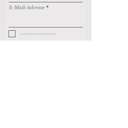
E-Mail-Adresse
Ich möchte beim Coaching dabei sein.
Platz sichern
Ich freue mich auf den
Austausch mit Dir!
E-MAIL
info@
marinadanner.de
MARINA