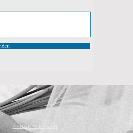
nden
KENNENLERNEN