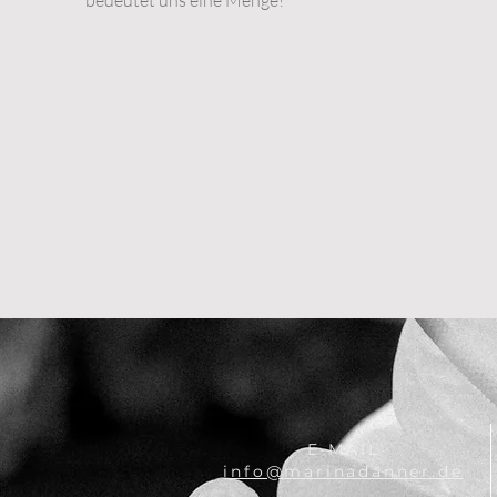
bedeutet uns eine Menge!
E-MAIL
info@
marinadanner.de