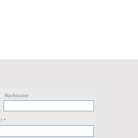
VOICES
KONTAKT
SHOP | EDUCATION
Nachname
?