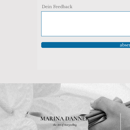
Dein Feedback
abse
MARINA DANNER
the Art of Storytelling.