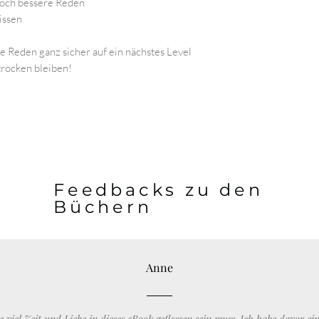
 noch bessere Reden
issen
Reden ganz sicher auf ein nächstes Level
rocken bleiben!
Feedbacks zu den
Büchern
Anne
viel Zeit und Liebe in dieses eBook geflossen sein muss. Ich habe davor ein