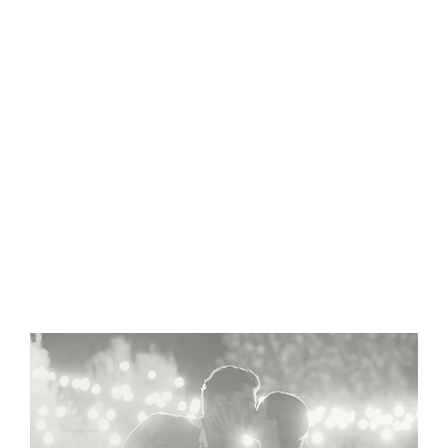
NER
ÜBER MICH
WEDDINGS
WORDS