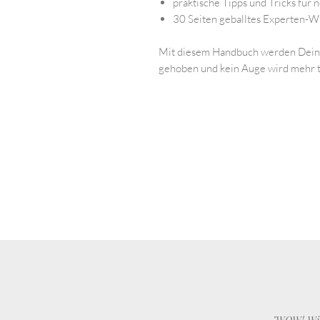
praktische Tipps und Tricks für
30 Seiten geballtes Experten-W
Mit diesem Handbuch werden Deine 
gehoben und kein Auge wird mehr t
"WOW! Wie 