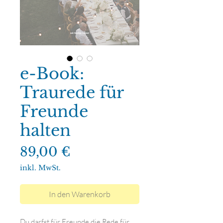
e-Book:
Traurede für
Freunde
halten
Preis
89,00 €
inkl. MwSt.
In den Warenkorb
Du darfst für Freunde die Rede für