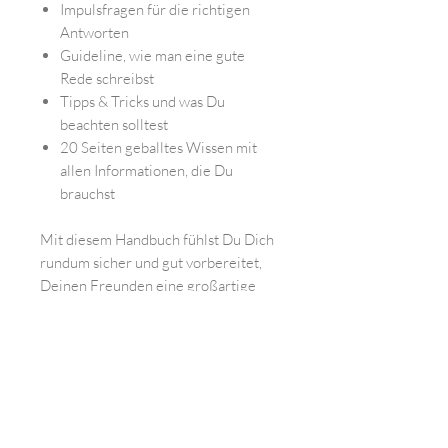
Impulsfragen für die richtigen
Antworten
Guideline, wie man eine gute
Rede schreibst
Tipps & Tricks und was Du
beachten solltest
20 Seiten geballtes Wissen mit
allen Informationen, die Du
brauchst
Mit diesem Handbuch fühlst Du Dich
rundum sicher und gut vorbereitet,
Deinen Freunden eine großartige
Zeremonie zu zaubern. Versprochen!
Feedbacks zu den
Büchern