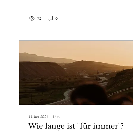
72
0
11. Juni 2024
∙
4
Min.
Wie lange ist "für immer"?