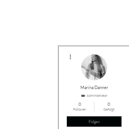
MARINA DAN
Weitere Optionen
Marina Danner
Administrator
0
0
Follower
Gefolgt
Folgen