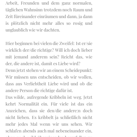
Arbeit, Freunden und dem ganz normalen, 
täglichen Wahnsinn trotzdem noch Raum und 
Zeit füreinander einräumen und dann, ja dann 
is plötzlich nicht mehr alles so rosig und 
unglaublich wie wir dachten. 
Hier beginnen bei vielen die Zweifel: Ist er/sie 
wirklich der/die richtige? Will ich doch lieber 
mit jemand anderem sein? Reicht das, wie 
der, die andere ist, damit es Liebe wird? 
Denn jetzt stehen wir an einem Scheidepunkt: 
Wir müssen uns entscheiden, ob wir wollen, 
dass aus Verliebtheit Liebe wird und ob die 
andere Person die richtige dafür ist. 
Das wilde, aufregende Kribbeln ist weg. Jetzt 
kehrt Normalität ein. Für viele ist das ein 
Anzeichen, dass sie den/die andere:n doch 
nicht lieben. Es kribbelt ja schließlich nicht 
mehr jedes Mal wenn wir uns sehen. Wir 
schlafen abends auch mal nebeneinander ein, 