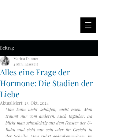
MARINA DANNER
Beitrag
Marina Danner
4 Min. Lesezeit
Alles eine Frage der
Hormone: Die Stadien der
Liebe
Aktualisiert:
23. Okt. 2024
Man kann nicht schlafen, nicht essen. Man 
träumt nur vom anderen. Auch tagsüber. Da 
blickt man sehnsüchtig aus dem Fenster der U-
Bahn und sieht nur sein oder ihr Gesicht in 
der Scheibe. Man rührt gedankenverloren im 