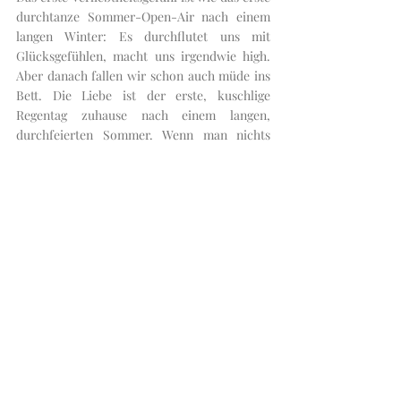
durchtanze Sommer-Open-Air nach einem 
langen Winter: Es durchflutet uns mit 
Glücksgefühlen, macht uns irgendwie high. 
Aber danach fallen wir schon auch müde ins 
Bett. Die Liebe ist der erste, kuschlige 
Regentag zuhause nach einem langen, 
durchfeierten Sommer. Wenn man nichts 
muss und man weiß, dass der schönste Platz 
der ist, an dem man gerade ist. 
Liebe ist also nicht das, was wir ganz am 
Anfang spüren. Liebe ist das, was kommt, 
wenn die Aufregung vorbei ist. Die Aufgabe 
die man dann als Paar hat ist, dass man 
zusammen herausfindet, wie man immer 
wieder kleine Funken zünden kann, damit das 
innere Feuer nie ganz ausgeht. Dass man aber 
auch akzeptiert, dass jeder seine eigene Art 
und Weise hat, Funken zu zünden und das 
jeder Rausch auch mal vorbei sein darf und 