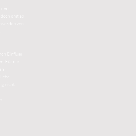
h den
edoch erst ab
ntwerden von
.
nen Einfluss
n. Für die
ten
liche
ng nicht
e