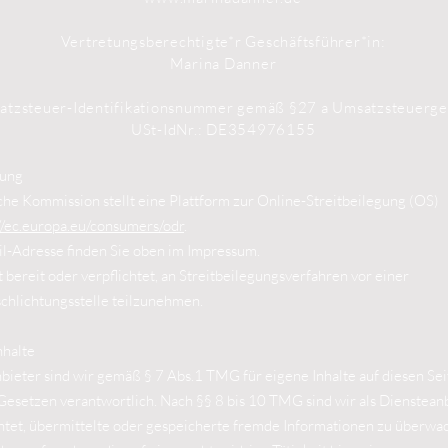
Vertretungsberechtigte*r Geschäftsführer*in:
Marina Danner
atzsteuer-Identifikationsnummer gemäß §27 a Umsatzsteuerge
USt-IdNr.: DE354976155
tung
he Kommission stellt eine Plattform zur Online-Streitbeilegung (OS)
//ec.europa.eu/consumers/odr
.
l-Adresse finden Sie oben im Impressum.
t bereit oder verpflichtet, an Streitbeilegungsverfahren vor einer
chlichtungsstelle teilzunehmen.
nhalte
bieter sind wir gemäß § 7 Abs.1 TMG für eigene Inhalte auf diesen Se
esetzen verantwortlich. Nach §§ 8 bis 10 TMG sind wir als Dienstean
chtet, übermittelte oder gespeicherte fremde Informationen zu überwa