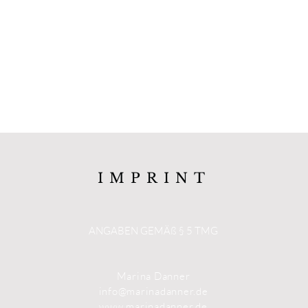
NER
ÜBER MICH
WEDDINGS
WORDS
IMPRINT
ANGABEN GEMÄß § 5 TMG
Marina Danner
info@marinadanner.de
www.marinadanner.de