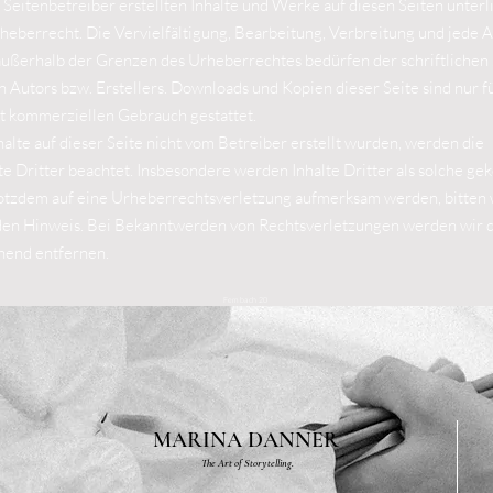
 Seitenbetreiber erstellten Inhalte und Werke auf diesen Seiten unter
eberrecht. Die Vervielfältigung, Bearbeitung, Verbreitung und jede A
ußerhalb der Grenzen des Urheberrechtes bedürfen der schriftliche
n Autors bzw. Erstellers. Downloads und Kopien dieser Seite sind nur f
ht kommerziellen Gebrauch gestattet.
halte auf dieser Seite nicht vom Betreiber erstellt wurden, werden die
 Dritter beachtet. Insbesondere werden Inhalte Dritter als solche ge
trotzdem auf eine Urheberrechtsverletzung aufmerksam werden, bitten 
en Hinweis. Bei Bekanntwerden von Rechtsverletzungen werden wir d
hend entfernen.
Fembach 20
83257 Fembach
Telefonnummer auf Anfrage
MARINA DANNER
The Art of Storytelling.