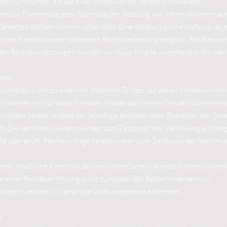
n zu forschen, die auf eine rechtswidrige Tätigkeit hinweisen.
gen zur Entfernung oder Sperrung der Nutzung von Informationen nac
esetzen bleiben hiervon unberührt. Eine diesbezügliche Haftung ist j
t der Kenntnis einer konkreten Rechtsverletzung möglich. Bei Bekan
en Rechtsverletzungen werden wir diese Inhalte umgehend entfernen
inks
 enthält Links zu externen Websites Dritter, auf deren Inhalte wir kei
lb können wir für diese fremden Inhalte auch keine Gewähr übernehme
erlinkten Seiten ist stets der jeweilige Anbieter oder Betreiber der Sei
h. Die verlinkten Seiten wurden zum Zeitpunkt der Verlinkung auf mög
e überprüft. Rechtswidrige Inhalte waren zum Zeitpunkt der Verlinku
te inhaltliche Kontrolle der verlinkten Seiten ist jedoch ohne konkret
e einer Rechtsverletzung nicht zumutbar. Bei Bekanntwerden von
zungen werden wir derartige Links umgehend entfernen.
t