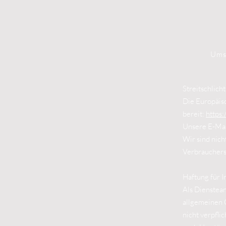
Ums
Streitschlich
Die Europäisc
bereit:
https:
Unsere E-Mai
Wir sind nich
Verbrauchers
Haftung für I
Als Dienstean
allgemeinen G
nicht verpfli