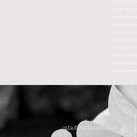
Die durch die
deutschen Urh
Verwertung a
des jeweilige
privaten, nic
Soweit die In
Urheberrechte
Sollten Sie 
entsprechend
Inhalte umge
E-MAIL
info@marinadinner.de