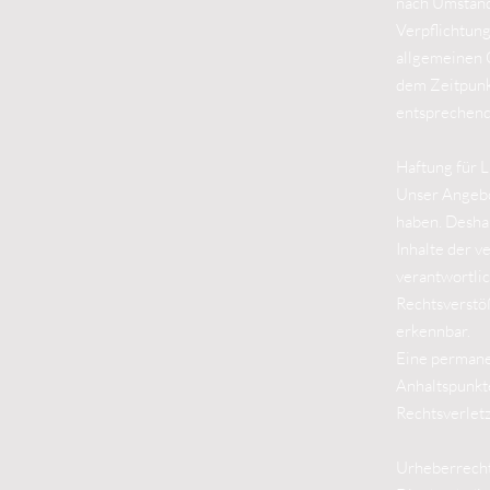
nach Umstände
Verpflichtun
allgemeinen G
dem Zeitpunk
entsprechend
Haftung für L
Unser Angebot
haben. Desha
Inhalte der v
verantwortlic
Rechtsverstöß
erkennbar.
Eine permanen
Anhaltspunkt
Rechtsverlet
Urheberrech