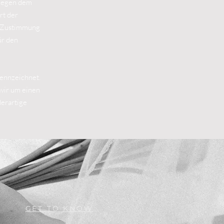
liegen dem
rt der
n Zustimmung
ür den
kennzeichnet.
wir um einen
erartige
GET TO KNOW